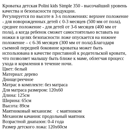
Кроватка детская Polini kids Simple 350 - высочайший уровень
качества и безопасности продукции.
Регулируется по высоте в 3-х положениях: верхнее положение
- для новорожденных детей с 0-3 месяцев (500 мм от пола),
среднее положение - для детей от 3-6 месяцев (400 мм от
пола), а когда ребенок сможет самостоятельно вставать на
ножки в целях безопасности ложе опускается на нижнее
положение – с 6-36 месяцев (300 мм от пола).Благодаря
съемной передней боковине кроватка может быть
использована в качестве приставной к родительской кровати,
что позволяет малышу быть ближе к маме, облегчая процесс
ухода и кормления в течение ночи.
Цвет: белый
Материал: дерево
Днище:реечное
Матрас в комплекте: без матраса
Для матраса размером: 120х60
Длина: 125см
Ширина: 65см
Высота: 89см
Маятниковый механизм: с маятником
Механизм качания: продольный маятник
Возрастной диапазон: 0-4 года
Размер детского ложа: 120х60см