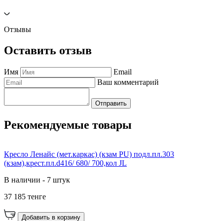
Отзывы
Оставить отзыв
Имя
Email
Ваш комментарий
Отправить
Рекомендуемые товары
Кресло Ленайс (мет.каркас) (кзам PU) подл.пл.303
(кзам),крест.пл.d416/ 680/ 700,кол JL
В наличии - 7 штук
37 185 тенге
Добавить в корзину