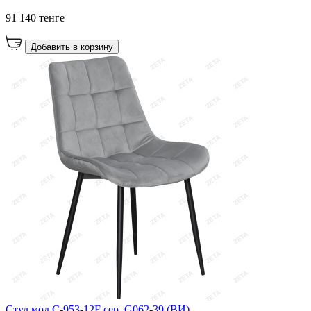
91 140 тенге
Добавить в корзину
Cтул мод C-953-12F сер. G062-39 (ВИ)