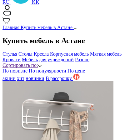
RU
KK
Главная
Купить мебель в Астане
...
Купить мебель в Астане
Стулья
Столы
Кресла
Корпусная мебель
Мягкая мебель
Кровати
Мебель для учреждений
Разное
Сортировать по:
По новизне
По популярности
По цене
акции
хит
новинки
B рассрочку