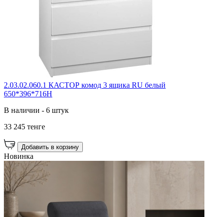
2.03.02.060.1 КАСТОР комод 3 ящика RU белый
650*396*716Н
В наличии - 6 штук
33 245 тенге
Добавить в корзину
Новинка