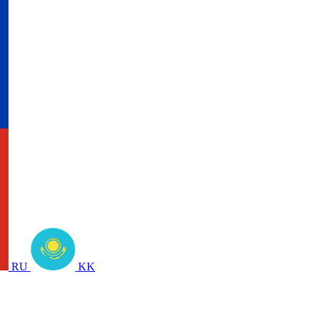
RU
KK