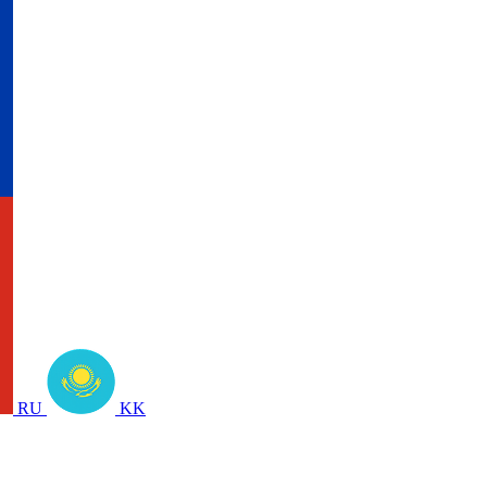
RU
KK