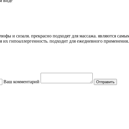
м виде
з люфы и сизаля. прекрасно подходят для массажа. являются сам
ся их гипоаллергенность. подходит для ежедневного применения.
Ваш комментарий
Отправить