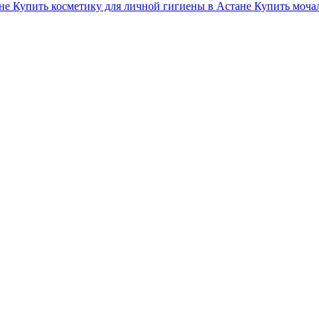
не
Купить косметику для личной гигиены в Астане
Купить моча